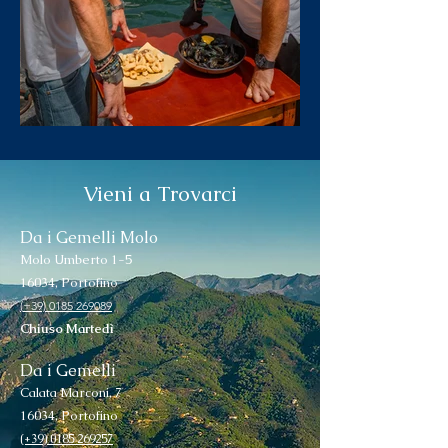
Vieni a Trovarci
Da i Gemelli Molo
Molo Umberto 1-5
16034, Portofino
(
+39) 0185 269089
Chiuso Martedì
Da i Gemelli
Calata Marconi, 7
16034, Portofino
(+39) 0185 269257